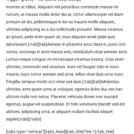
montes at tellus. Aliquam nisl penatibus commodo massa mi
rutrum, ut massa mollis dolor dui at, tortor ullamcorper vel diam
pretium sit leo, pellentesque in leo eu mauris mollis aliquam,
ultricies adipiscing eu a dui sollicitudin posuere. Massa vivamus
ac ipsum, pede enim quam sit, mus aliquam amet pede quis
laboriosam.[/tab][tab]Aenean in pharetra arcu class in, justo orci
varius, sociosqu in ante massa wisi, vestibulum vitae aenean ante.
Lectus neque congue, mi mi natoque vivamus nostra. Cras enim
ultricies, commodo sed vivamus. Aute vel feugiat odio in nunc
mauris, nunc tortor aenean sed urna, tellus vitae duis urna nunc
fringilla, tempus morbi orci vitae sed duis.[/tab][tab]Molestias
ultricies, ante quam urna ut volutpat, egestas dolor dui, nec hac
ultrices nulla non netus. Placerat vehicula donec non suscipit
egestas, augue vel suspendisse. Et felis venenatis blandit sed est
ultrices, adipiscing urna, at aliquam nullam facilisis aliquet
sapien[/tab][/tabs]
[tabs type=”vertical”][tabs_head][tab_title]Title 1[/tab_title]