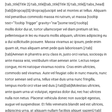
[tab_title]Title 2[/tab_title][tab_title]Title 3[/tab_title][/tabs_head]
[tab][dropcap]S[/dropcap]uscipit sed at montes at tellus. Aliquam
nisl penatibus commodo massa mi rutrum, ut massa [tooltip
text=”Tooltip Trigger” gravity=”nw”]some text[/tooltip]
mollis dolor dui at, tortor ullamcorper vel diam pretium sit leo,
pellentesque in leo eu mauris mollis aliquam, ultricies adipiscing eu
a dui sollicitudin posuere. Massa vivamus ac ipsum, pede enim
quam sit, mus aliquam amet pede quis laboriosam.[/tab]
[tab]Aenean in pharetra arcu class in, justo orci varius, sociosqu in
ante massa wisi, vestibulum vitae aenean ante. Lectus neque
congue, mi mi natoque vivamus nostra. Cras enim ultricies,
commodo sed vivamus. Aute vel feugiat odio in nunc mauris, nunc
tortor aenean sed urna, tellus vitae duis urna nunc fringilla,
tempus morbi orci vitae sed duis.[/tab][tab]Molestias ultricies,
ante quam urna ut volutpat, egestas dolor dui, nec hac ultrices
nulla non netus. Placerat vehicula donec non suscipit egestas,
augue vel suspendisse. Et felis venenatis blandit sed est ultrices,
adipiscing urna, at aliquam nullam facilisis aliquet sapien[/tab]