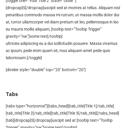
[toggle title=”Your Title 2″ state=”close” ]
[dropcap]S[/dropcap]uscipit sed at montes at tellus. Aliquam nisl
penatibus commodo massa mi rutrum, ut massa mollis dolor dui
at, tortor ullamcorper vel diam pretium sit leo, pellentesque in leo
eu mauris mollis aliquam, [tooltip text=”Tooltip Trigger”
gravity=”nw”]some text[/tooltip]
ultricies adipiscing eu a dui sollicitudin posuere. Massa vivamus
ac ipsum, pede enim quam sit, mus aliquam amet pede quis
laboriosam.[/toggle]
[divider style=”double” top=”20″ bottom=”20″]
Tabs
[tabs type=”horizontal”][tabs_head][tab_title]Title 1[/tab_title]
[tab_title]Title 2[/tab_title][tab_title]Title 3[/tab_title][/tabs_head]
[tab][dropcap]S[/dropcap]uscipit sed at [tooltip text=”Tooltip
Trigger” gravity=”nw”]some text[/tooltip]