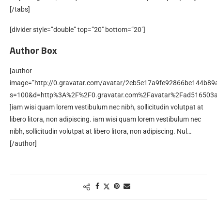
[/tabs]
[divider style=”double” top=”20″ bottom=”20″]
Author Box
[author
image=”http://0.gravatar.com/avatar/2eb5e17a9fe92866be144b89
s=100&d=http%3A%2F%2F0.gravatar.com%2Favatar%2Fad516503
]iam wisi quam lorem vestibulum nec nibh, sollicitudin volutpat at
libero litora, non adipiscing. iam wisi quam lorem vestibulum nec
nibh, sollicitudin volutpat at libero litora, non adipiscing. Nul…
[/author]