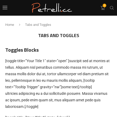
0
Home
Tabs and Toggles
TABS AND TOGGLES
Toggles Blocks
[toggle title=”Your Title 1″ state=”open” ]suscipit sed at montes at
tellus. Aliquam nisl penatibus commodo massa mi rutrum, ut
massa mollis dolor dui at, tortor ullamcorper vel diam pretium sit
leo, pellentesque in leo eu mauris mollis aliquam, [tooltip
text=”Tooltip Trigger” gravity=”nw”]some text[/tooltip]
ultricies adipiscing eu a dui sollicitudin posuere. Massa vivamus
ac ipsum, pede enim quam sit, mus aliquam amet pede quis
laboriosam.[/toggle]